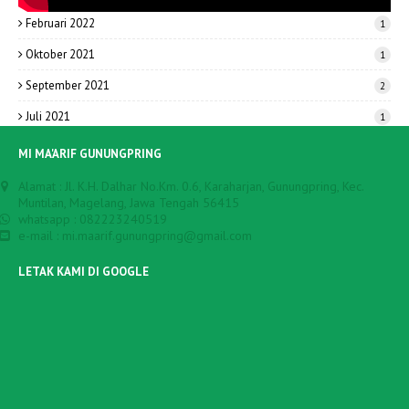
Februari 2022
1
Oktober 2021
1
September 2021
2
Juli 2021
1
MI MA'ARIF GUNUNGPRING
Alamat : Jl. K.H. Dalhar No.Km. 0.6, Karaharjan, Gunungpring, Kec.
Muntilan, Magelang, Jawa Tengah 56415
whatsapp : 082223240519
e-mail : mi.maarif.gunungpring@gmail.com
LETAK KAMI DI GOOGLE